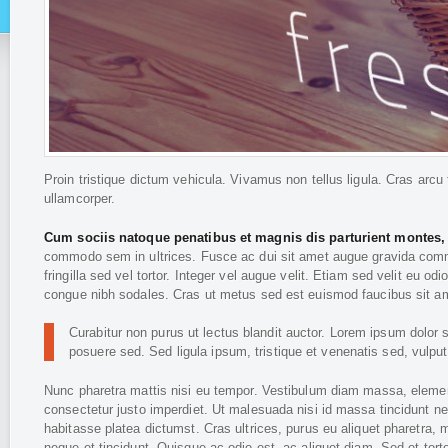
Proin tristique dictum vehicula. Vivamus non tellus ligula. Cras arcu to
ullamcorper.
Cum sociis natoque penatibus et magnis dis parturient montes,
commodo sem in ultrices. Fusce ac dui sit amet augue gravida comm
fringilla sed vel tortor. Integer vel augue velit. Etiam sed velit eu o
congue nibh sodales. Cras ut metus sed est euismod faucibus sit am
Curabitur non purus ut lectus blandit auctor. Lorem ipsum dolor 
posuere sed. Sed ligula ipsum, tristique et venenatis sed, vulputa
Nunc pharetra mattis nisi eu tempor. Vestibulum diam massa, eleme
consectetur justo imperdiet. Ut malesuada nisi id massa tincidunt n
habitasse platea dictumst. Cras ultrices, purus eu aliquet pharetra, 
neque et tincidunt. Quisque ac odio est, ac aliquet diam. Sed et torto