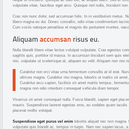
vulputate vitae, faucibus eget arcu. Quisque nisl nulla, tincidunt non 
Cras non nunc dolor, sed accumsan felis. In in vestibulum metus. Nul
libero magna eu dui. Donec convallis, odio vitae condimentum lacinia
Cum sociis natoque penatibus et magnis dis parturient montes, nasc
Aliquam
accumsan
risus eu.
Nulla blandit libero vitae lectus volutpat vulputate. Cras egestas 
sagittis quis, porttitor id massa. In accumsan tincidunt sem quis el
nisi, vulputate ut scelerisque at, aliquam eu velit. Aliquam non nisi 
Curabitur non orci vitae urna fermentum convallis at id erat. Nun
ultrices magna. Curabitur nisi magna, lobortis ut mattis sit ame
Curabitur arcu sapien, facilisis sit amet mattis tempus, fermentum
magna non odio interdum consequat vehicula diam tempor.
Vivamus sit amet consequat nulla. Fusce blandit, sapien eget placera
mauris. Suspendisse laoreet egestas eros, eu sodales quam iaculis ut
placerat mollis volutpat.
Suspendisse eget purus vel enim
lobortis aliquet nec non magna. 
vulputate quis blandit ac, tempus in turpis. Nam nec sapien lacus, a 