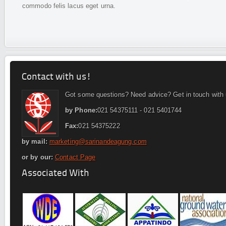
commodo felis lacus eget urna.
Contact with us!
Got some questions? Need advice? Get in touch with 
by Phone:
021 54375111 - 021 5401744
Fax:
021 54375222
by mail:
marketing@sarinandeagung.com
or by our:
Contact Page
Associated With