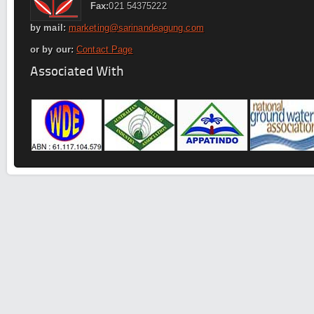
Fax:
021 54375222
by mail:
marketing@sarinandeagung.com
or by our:
Contact Page
Associated With